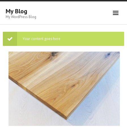
My Blog
My WordPress Blog
Home
Your content goes here
HousePlans
Contact